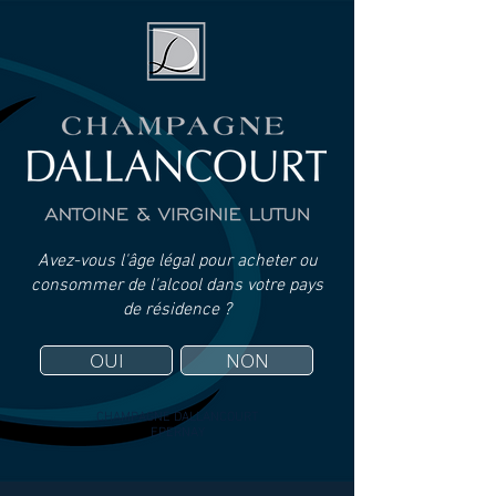
Avez-vous l'âge légal pour acheter ou
consommer de l'alcool dans votre pays
de résidence ?
OUI
NON
CHAMPAGNE DALLANCOURT
EPERNAY