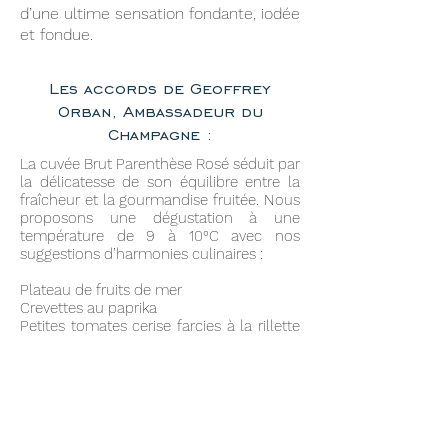
d’une ultime sensation fondante, iodée
et fondue.
Les accords de Geoffrey
Orban, Ambassadeur du
Champagne :
La cuvée Brut Parenthèse Rosé séduit par
la délicatesse de son équilibre entre la
fraîcheur et la gourmandise fruitée. Nous
proposons une dégustation à une
température de 9 à 10°C avec nos
suggestions d’harmonies culinaires :
Plateau de fruits de mer
Crevettes au paprika
Petites tomates cerise farcies à la rillette
de saumon citronnée
Flétan à la vapeur et marmelade de
tomates vertes
Filet de sole et sauce homardine
Rouget grillé et mousseline à la rouille
Carpaccio de bœuf et baies roses