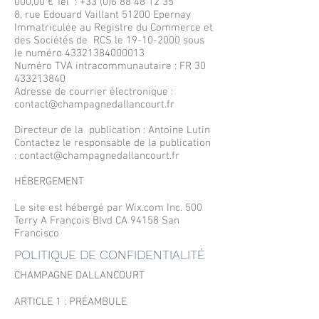
000,00 € Tél : +33 (0)6 88 48 12 35
8, rue Edouard Vaillant 51200 Epernay
Immatriculée au Registre du Commerce et
des Sociétés de RCS le 19-10-2000 sous
le numéro 43321384000013
Numéro TVA intracommunautaire : FR
30
433213840
Adresse de courrier électronique :
contact@champagnedallancourt.fr
Directeur de la publication : Antoine Lutin
Contactez le responsable de la publication
: contact@champagnedallancourt.fr
HÉBERGEMENT
Le site est hébergé par Wix.com Inc. 500
Terry A François Blvd CA 94158 San
Francisco
POLITIQUE DE CONFIDENTIALITÉ
CHAMPAGNE DALLANCOURT
ARTICLE 1 : PRÉAMBULE